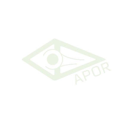
30 de Abril, 2014
Fusce lorem ligula
Morbi tellus nec velit. Aliquam sed dui.
Suspendisse adipiscing. Nulla cursus mauris non
purus. Class aptent taciti sociosqu ad litora
torquent per inceptos hymenaeos. Quisque
pharetra, urna mattis id, adipiscing at, mauris.
40
0
Read more
R
O Ortoptista
a APOR
A Ortóptica