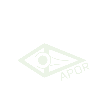
A APOR
Sobre a APOR
Mandatos Anteriores
Grupos de Interesse
Entidades Nacionais e Internacionais
Ser associado
Ligações
O Ortoptista
A Ortóptica
Rede Nacional de Ortoptistas