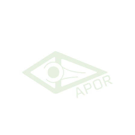
Instituição: Centro Hospitalar do Baixo Vouga, EPE
Morada: Av. Artur Ravara
Código Postal: 3810-193
Localidade: Aveiro
Tiago Miguel Malheiro Santos
Instituição: Centro Hospitalar do Baixo Vouga
Morada: Av. Artur Ravara
Código Postal: 3810-501
Localidade: Aveiro
Contactos
Morada:
Rua Nova dos Mercadores, 11B, 1900-176 Lisboa
Telefone:
968 584 115
Email Geral:
geral@apor.pt
Email Tesouraria:
tesouraria@apor.pt
Redes Sociais: